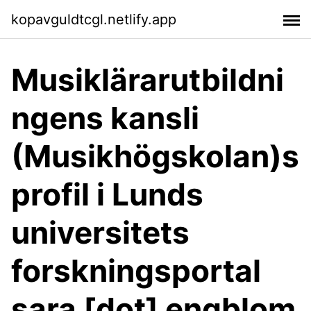
kopavguldtcgl.netlify.app
Musiklärarutbildni
ngens kansli
(Musikhögskolan)s
profil i Lunds
universitets
forskningsportal
sara [dot] engblom