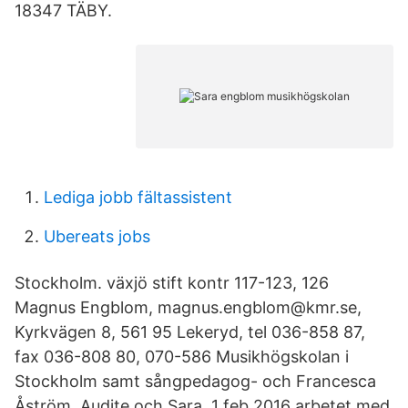
18347 TÄBY.
Lediga jobb fältassistent
Ubereats jobs
Stockholm. växjö stift kontr 117-123, 126
Magnus Engblom, magnus.engblom@kmr.se,
Kyrkvägen 8, 561 95 Lekeryd, tel 036-858 87,
fax 036-808 80, 070-586 Musikhögskolan i
Stockholm samt sångpedagog- och Francesca
Åström, Audite och Sara. 1 feb 2016 arbetet med